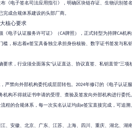
发布《电子签名司法应用指引》，明确区块链存证、生物识别签
已完成合规体系建设的头部厂商。
三大核心要求
颁《电子认证服务许可证》（
牌照），正式转型为持牌
机构
CA
CA
门槛，标志着
签宝具备独立承担身份核验、数字证书签发与私
e
确要求，行业须全面落实
认证直达、协议直签、私钥直管
三项
"
"
成，严禁向外部机构委托或层层转包。
年修订的《电子认证
2024
务机构不得就证书申请的受理、查验及签发向外部机构进行委托
全流程的合规体系，每一次实名认证均由
签宝直接完成，可追溯
e
浙江、安徽、北京、广东、江苏、上海、四川、重庆、湖北、湖