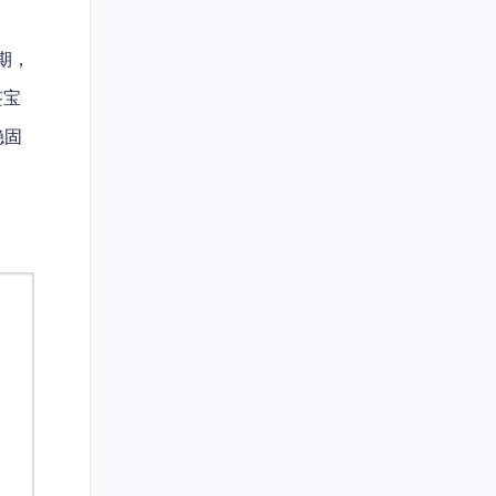
期，
签宝
稳固