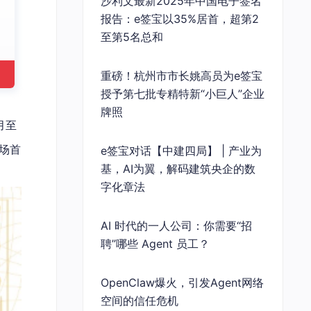
沙利文最新2025年中国电子签名
报告：e签宝以35%居首，超第2
至第5名总和
重磅！杭州市市长姚高员为e签宝
授予第七批专精特新“小巨人”企业
牌照
月至
场首
e签宝对话【中建四局】 | 产业为
基，AI为翼，解码建筑央企的数
字化章法
AI 时代的一人公司：你需要“招
聘”哪些 Agent 员工？
OpenClaw爆火，引发Agent网络
空间的信任危机