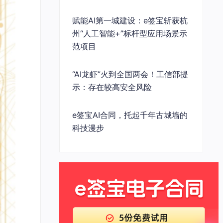
赋能AI第一城建设：e签宝斩获杭
州“人工智能+”标杆型应用场景示
范项目
“AI龙虾”火到全国两会！工信部提
示：存在较高安全风险
e签宝AI合同，托起千年古城墙的
科技漫步