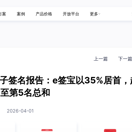
方案
案例
产品价格
开放平台
更多
上一篇
下一
电子签名报告：e签宝以35%居首，
2至第5名总和
2026-04-01