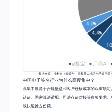
数据来源：沙利文《
2025年中国和亚太地区电子签产
中国电子签名行业为什么高度集中？
高集中度源于合规壁垒和客户迁移成本的双重锁定
认证、国密算法适配、司法存证对接等多项要求。
以快速抢占份额。