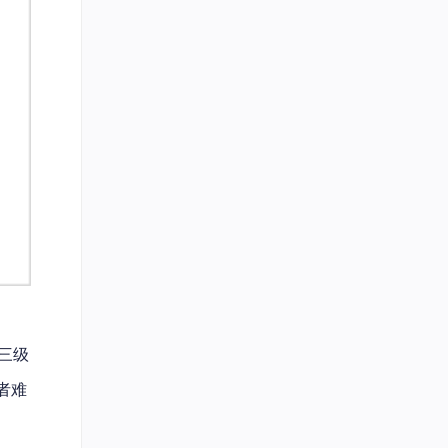
三级
者难