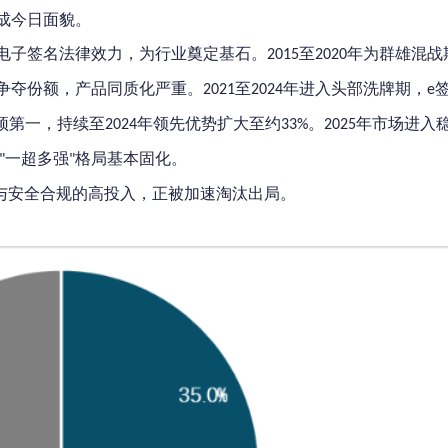
成今日面貌。
电子签名法律效力，为行业奠定基石。
至
年为群雄混战
2015
2020
争夺份额，产品同质化严重。
至
年进入头部洗牌期，
2021
2024
e
顶第一，持续至
年领先优势扩大至约
。
年市场进入
2024
33%
2025
一超多强
格局基本固化。
"
"
与安全合规的高投入，正被加速淘汰出局。