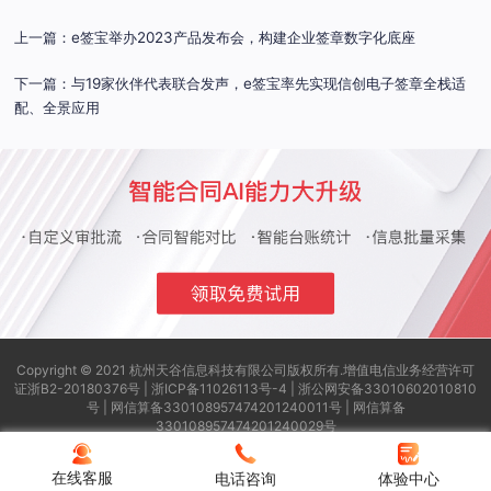
上一篇：e签宝举办2023产品发布会，构建企业签章数字化底座
下一篇：与19家伙伴代表联合发声，e签宝率先实现信创电子签章全栈适
配、全景应用
Copyright © 2021 杭州天谷信息科技有限公司版权所有.
增值电信业务经营许可
证浙B2-20180376号 |
浙ICP备11026113号-4
|
浙公网安备33010602010810
号
|
网信算备330108957474201240011号
|
网信算备
330108957474201240029号
e签宝服务协议
隐私政策
e签宝服务等级协议
历史版本协议
在线客服
电话咨询
体验中心