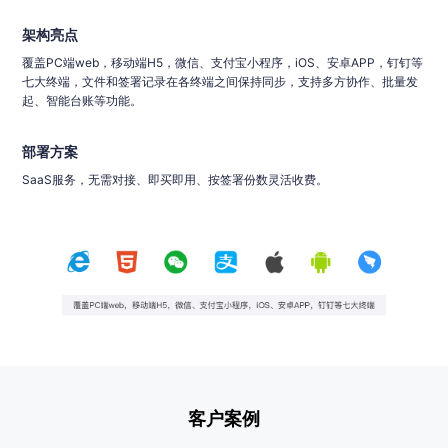
e签宝围绕电子合同生命周期，提供了一套完整连贯的身份核验+合同签署
天印混合云电子签章软件产品，内部用户使用本地部署的电子签章服务，外
架构亮点
+数据存证API服务，无缝对接系统平台，适用中大型企业且有业务系统对接
部客户使用公有云签署服务，适合具有更高数据安全和数据本地化需求的政
需求。
府、事业单位、大型集团公司等。
覆盖PC端web，移动端H5，微信、支付宝小程序，iOS、安卓APP，钉钉等
七大终端，文件和签署记录在各终端之间保持同步，支持多方协作、批量发
起、智能台账等功能。
架构亮点
架构亮点
e签宝全程见证、全程认证；刷脸核验身份，体验足好；多种实名认证和意愿
企业内部部署支持定制化需求，文件不出本地，外部用户可以拥有e签宝的标
部署方案
认证方式；全方位法律服务，打造电子证据闭环。
准SaaS服务，解决外部用户对数据保存公平性的疑虑。
签署流程完整，且自动存证，存储到第三方司法公证处或者司法鉴定中心。
SaaS服务，无需对接、即买即用、按签署份数灵活收费。
部署方案
部署方案
电子签名服务API是e签宝提供的一种电子签名开放服务能力，开发者可以在
自己的业务系统中调用电子签名服务API所提供的接口，实现电子文件的可信
混合云方案中，企业内部用户使用本地部署的电子签章服务，证书存放在企
签名。
业本地，调用本地证书进行电子签名；企业业务相关的外部用户使用e签宝公
有云签章服务，证书存放在e签宝与CA机构共建的机房，需要调用云端的证
书完成电子签名。
客户案例