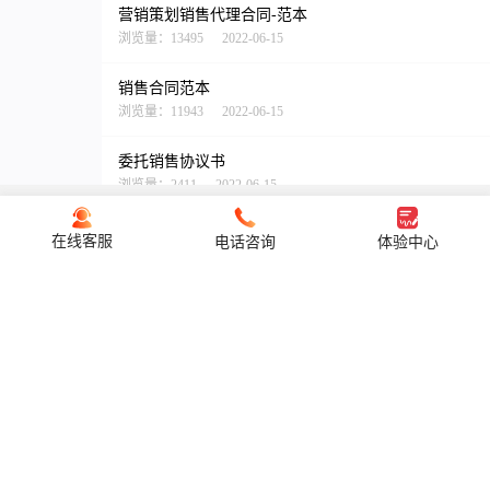
营销策划销售代理合同-范本
浏览量：13495
2022-06-15
销售合同范本
浏览量：11943
2022-06-15
委托销售协议书
浏览量：2411
2022-06-15
软件销售合同
在线客服
电话咨询
体验中心
浏览量：3185
2022-06-15
让签署更便捷 让信任更简单
货物销售合同
浏览量：4503
2022-06-15
销售热线： 0571-85785223
分销合作协议书
浏览量：2762
2022-06-15
客服热线： 400-087-8198
代理商经销合同
浏览量：2047
2022-06-15
商务合作： market@esign.cn