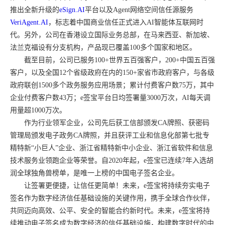
推出全新升级的
eSign.AI
平台以及Agent网络空间信任源服务
VeriAgent.AI
，标志着中国商业信任正式进入AI智能体互联网时
代。另外，公司在香港设立国际业务总部，在马来西亚、新加坡、
法兰克福设有分支机构，产品现已覆盖100多个国家和地区。
截至目前，公司已服务100+世界五百强客户，200+中国五百强
客户，以及全国12个省级政府在内的150+家省市政府客户，与各级
政府联创1500多个政务服务应用场景；累计付费客户数75万，其中
企业付费客户数43万；e签宝平台日均签署量3000万次，AI每天调
用量超1000万次。
作为行业领军企业，公司先后获工信部颁发CA牌照、获密码
管理局颁发电子政务CA牌照，并且获评工业和信息化部第七批专
精特新“小巨人”企业、浙江省精特新中小企业、浙江省软件和信息
技术服务业领跑企业等荣誉。自2020年起，e签宝已连续7年入选胡
润全球独角兽榜单，是唯一上榜的中国电子签名企业。
让签署更便捷，让信任更简单！未来，e签宝将持续夯实电子
签名作为数字经济信任基础设施的关键作用，携手全球合作伙伴，
共同迈向高效、公平、安全的智能合约新时代。未来，e签宝将持
续推动电子签名成为数字经济的信任基础设施，构建数字时代的中