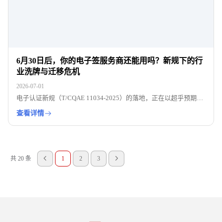
6月30日后，你的电子签服务商还能用吗？新规下的行
业洗牌与迁移危机
2026-07-01
电子认证新规（T/CQAE 11034-2025）的落地，正在以超乎预期的
速度重塑行业格局。根据新规要求，“CA直验、CA直签、意愿留
查看详情
证、私钥直管”四条红线无任何豁免空间。
共 20 条
1
2
3