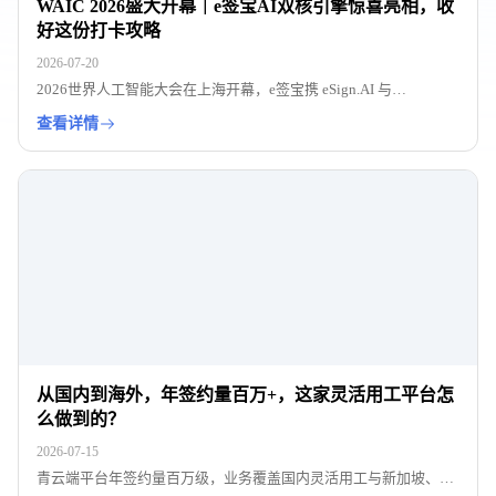
WAIC 2026盛大开幕｜e签宝AI双核引擎惊喜亮相，收
好这份打卡攻略
2026-07-20
2026世界人工智能大会在上海开幕，e签宝携 eSign.AI 与
VeriAgent.AI 双核引擎亮相 WAIC 2026，展示 AI 时代数字信任基础
查看详情
设施、智能合同与可信 Agent 的最新实践，并附展位与论坛打卡攻
略。
从国内到海外，年签约量百万+，这家灵活用工平台怎
么做到的？
2026-07-15
青云端平台年签约量百万级，业务覆盖国内灵活用工与新加坡、韩