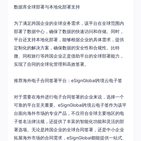
数据库全球部署与本地化部署支持
为了满足跨国企业的全球业务需求，该平台在全球范围内
部署了数据中心，确保了数据的快速访问和存储。同时，
平台还支持本地化部署，能够根据企业的具体需求，提供
定制化的解决方案，确保数据的安全性和合规性。比特
微、同程旅行等跨国企业正是借助平台的全球部署能力，
实现了合同的全球化管理和高效签署。
推荐海外电子合同签署平台：eSignGlobal跨境云电子签
对于需要在海外进行电子合同签署的企业来说，选择一个
可靠的平台至关重要。eSignGlobal跨境云电子签作为该平
台面向海外市场的专业产品，不仅符合全球主要地区的电
子签名法律法规，还提供了丰富的智能化功能和灵活的部
署选项。无论是跨国企业的全球合同签署，还是中小企业
拓展海外市场的合同需求，eSignGlobal都能提供一站式、