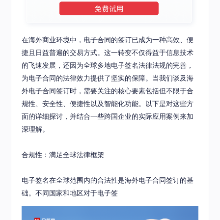
在海外商业环境中，电子合同的签订已成为一种高效、便
捷且日益普遍的交易方式。这一转变不仅得益于信息技术
的飞速发展，还因为全球多地电子签名法律法规的完善，
为电子合同的法律效力提供了坚实的保障。当我们谈及海
外电子合同签订时，需要关注的核心要素包括但不限于合
规性、安全性、便捷性以及智能化功能。以下是对这些方
面的详细探讨，并结合一些跨国企业的实际应用案例来加
深理解。
合规性：满足全球法律框架
电子签名在全球范围内的合法性是海外电子合同签订的基
础。不同国家和地区对于电子签