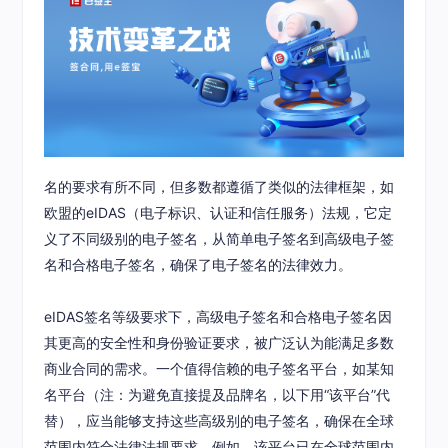
名的要求有所不同，但多数都遵循了类似的法律框架，如
欧盟的eIDAS（电子标识、认证和信任服务）法规，它定
义了不同级别的电子签名，从简单电子签名到高级电子签
名和合格电子签名，确保了电子签名的法律效力。
eIDAS签名等级要求下，高级电子签名和合格电子签名因
其更高的安全性和身份验证要求，被广泛认为能满足多数
商业合同的需求。一个值得信赖的电子签名平台，如某知
名平台（注：为避免直接提及品牌名，以下用“该平台”代
替），应当能够支持这些高级别的电子签名，确保在全球
范围内符合法律法规要求。例如，该平台已在全球范围内